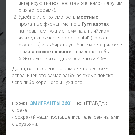
интересующий вопрос (там же помочь другим
с их вопросами).
Удобно и легко смотреть
местные
прокатные фирмы именно в
Гугл картах
,
написав там нужную тему на английском
языке, например "scooter rental" (прокат
скутеров) и выбирать удобные места рядом с
вами,
а самое главное
- там должно быть
50+ отзывов и средним рейтингом 4.6+.
Да да, всё так легко, а самое интересное -
заграницей это самая рабочая схема поиска
чего либо хорошего и нужного.
проект "
ЭМИГРАНТЫ 360°
" - вся ПРАВДА о
стране.
• сохраняй наши посты, делись телеграм чатами
с друзьями.