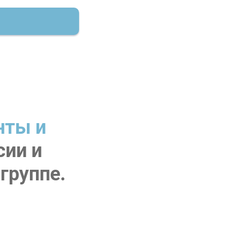
нты и
сии и
группе.