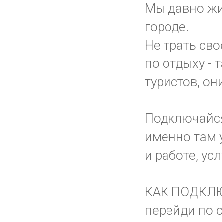
Мы давно жи
городе.
Не трать сво
по отдыху - 
туристов, о
Подключайс
именно там у
и работе, ус
КАК ПОДКЛ
перейди по 