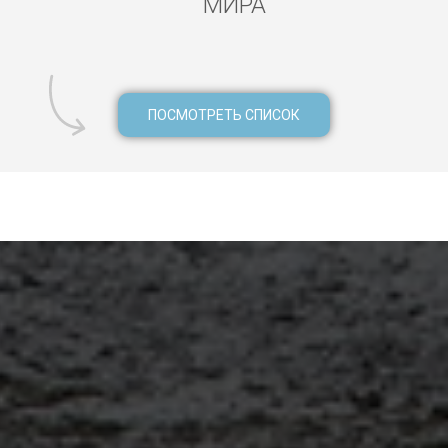
МИРА
ПОСМОТРЕТЬ СПИСОК
, русский гид Кушадасы, индивидуальные экскурсии Кушадасы,