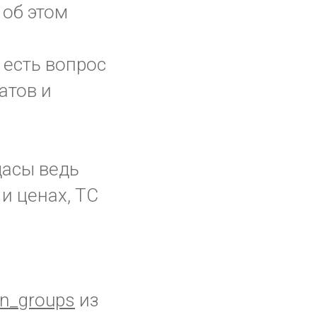
 об этом
 есть вопрос
атов и
дасы ведь
и ценах, ТС
n_groups
из