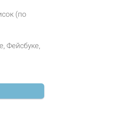
исок (по
е, Фейсбуке,