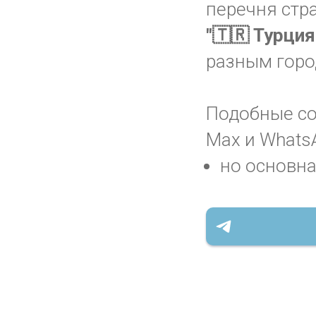
перечня стр
"🇹🇷 Турци
разным горо
Подобные соо
Max и WhatsA
но основна