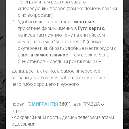
телеграм и там вежливо задать
интересующий вопрос (там же помочь другим
с их вопросами).
Удобно и легко смотреть
местные
прокатные фирмы именно в
Гугл картах
,
написав там нужную тему на английском
языке, например "scooter rental" (прокат
скутеров) и выбирать удобные места рядом с
вами,
а самое главное
- там должно быть
50+ отзывов и средним рейтингом 4.6+.
Да да, всё так легко, а самое интересное -
заграницей это самая рабочая схема поиска
чего либо хорошего и нужного.
проект "
ЭМИГРАНТЫ
360°
" - вся ПРАВДА о
стране.
• сохраняй наши посты, делись телеграм чатами
с друзьями.