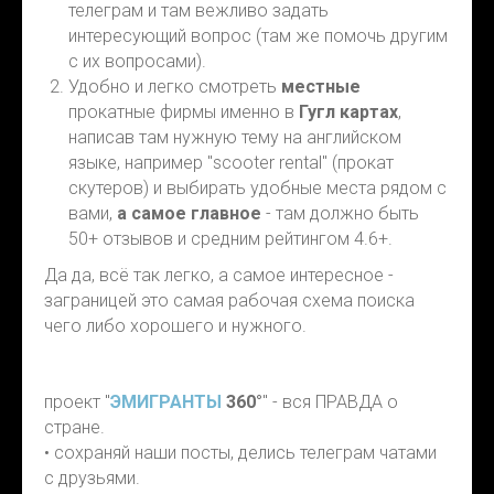
телеграм и там вежливо задать
интересующий вопрос (там же помочь другим
с их вопросами).
Удобно и легко смотреть
местные
прокатные фирмы именно в
Гугл картах
,
написав там нужную тему на английском
языке, например "scooter rental" (прокат
скутеров) и выбирать удобные места рядом с
вами,
а самое главное
- там должно быть
50+ отзывов и средним рейтингом 4.6+.
Да да, всё так легко, а самое интересное -
заграницей это самая рабочая схема поиска
чего либо хорошего и нужного.
проект "
ЭМИГРАНТЫ
360°
" - вся ПРАВДА о
стране.
• сохраняй наши посты, делись телеграм чатами
с друзьями.