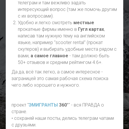
телеграм и там вежливо задать
интересующий вопрос (там же помочь другим
с их вопросами).
Удобно и легко смотреть
местные
прокатные фирмы именно в
Гугл картах
,
написав там нужную тему на английском
языке, например "scooter rental" (прокат
скутеров) и выбирать удобные места рядом с
вами,
а самое главное
- там должно быть
50+ отзывов и средним рейтингом 4.6+.
Да да, всё так легко, а самое интересное -
заграницей это самая рабочая схема поиска
чего либо хорошего и нужного.
проект "
ЭМИГРАНТЫ
360°
" - вся ПРАВДА о
стране.
• сохраняй наши посты, делись телеграм чатами
с друзьями.