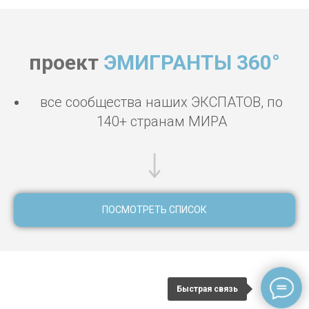
проект
ЭМИГРАНТЫ 360°
все сообщества наших ЭКСПАТОВ, по
140+ странам МИРА
ПОСМОТРЕТЬ СПИСОК
Мадейра Фуншал знакомства, клубы Мадейра Фуншал,
тусовки Мадейра Фуншал, секс в Мадейре Фуншал,
Быстрая связь
эскорт в Мадейре Фуншал