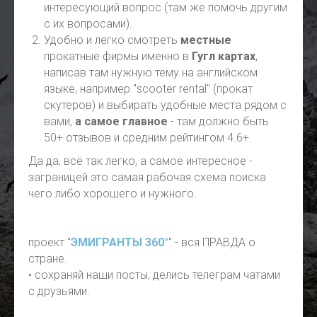
интересующий вопрос (там же помочь другим
с их вопросами).
Удобно и легко смотреть
местные
прокатные фирмы именно в
Гугл картах
,
написав там нужную тему на английском
языке, например "scooter rental" (прокат
скутеров) и выбирать удобные места рядом с
вами,
а самое главное
- там должно быть
50+ отзывов и средним рейтингом 4.6+.
Да да, всё так легко, а самое интересное -
заграницей это самая рабочая схема поиска
чего либо хорошего и нужного.
проект "
ЭМИГРАНТЫ 360°
" - вся ПРАВДА о
стране.
• сохраняй наши посты, делись телеграм чатами
с друзьями.