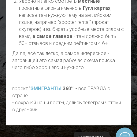
Удобно и легко смотреть
местные
прокатные фирмы именно в
Гугл картах
,
написав там нужную тему на английском
языке, например "scooter rental" (прокат
скутеров) и выбирать удобные места рядом с
вами,
а самое главное
- там должно быть
50+ отзывов и средним рейтингом 4.6+.
Да да, всё так легко, а самое интересное -
заграницей это самая рабочая схема поиска
чего либо хорошего и нужного.
проект "
ЭМИГРАНТЫ
360°
" - вся ПРАВДА о
стране.
• сохраняй наши посты, делись телеграм чатами
с друзьями.