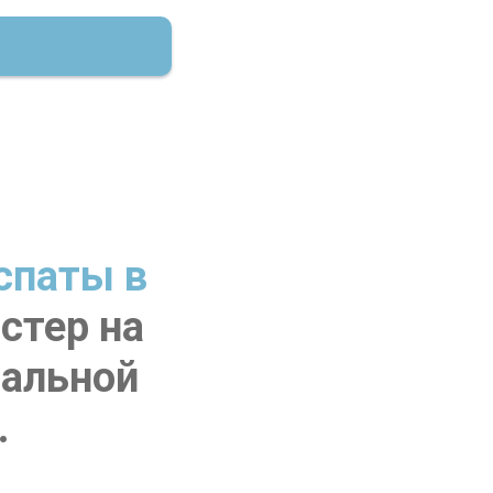
спаты в
стер на
ральной
.