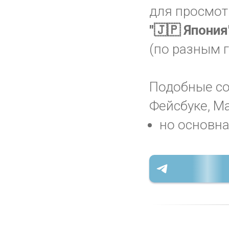
для просмот
"🇯🇵 Япония
(по разным 
Подобные соо
Фейсбуке, Ma
но основна