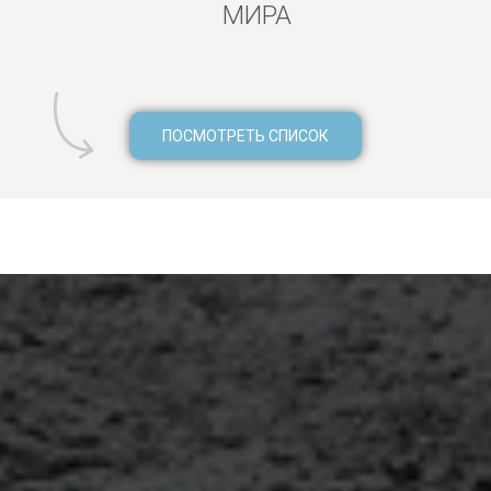
МИРА
ПОСМОТРЕТЬ СПИСОК
ктрик Осаке, мастер муж на час Осаке, ремонт кондиционера Ос
Осаке, ремонт холодильника Осаке