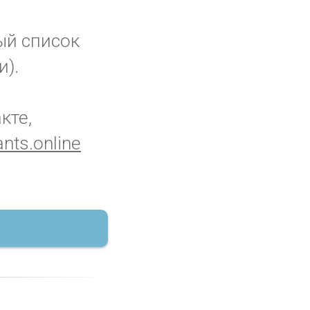
ый список
и).
кте,
nts.online