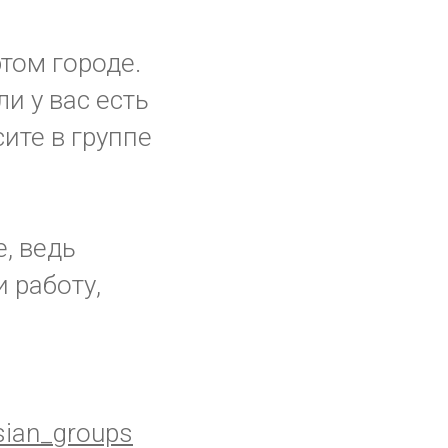
том городе.
ли у вас есть
ите в группе
е, ведь
 работу,
ian_groups