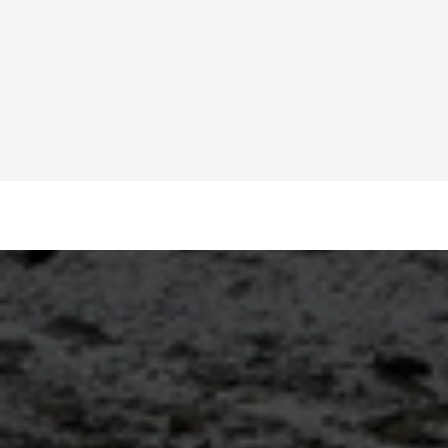
сантехник Осаке, эле
стиральной машинки 