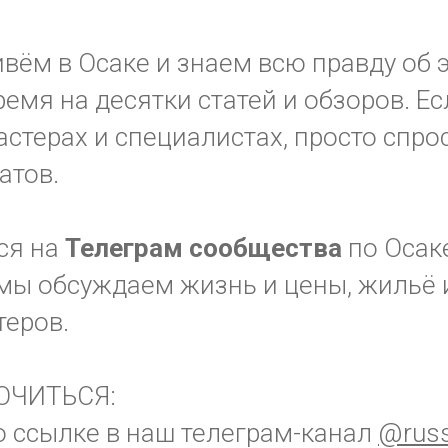
вём в Осаке и знаем всю правду об э
ремя на десятки статей и обзоров. Ес
стерах и специалистах, просто спрос
атов.
ся на
Телеграм
сообщества
по Осак
мы обсуждаем жизнь и цены, жильё и
теров.
ЮЧИТЬСЯ:
о ссылке в наш телеграм-канал
@russ