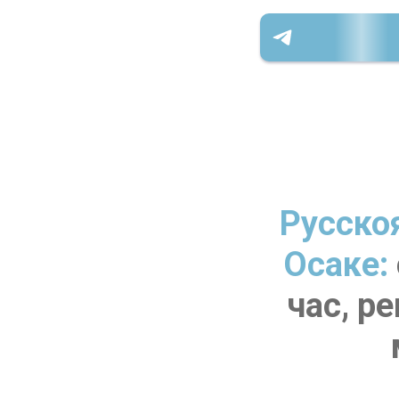
Русско
Осаке:
час, р