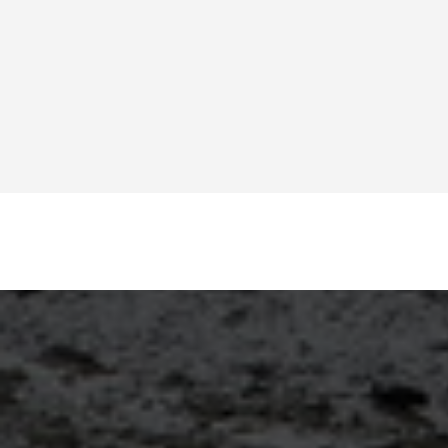
сантехник Пуэрто-Вал
кондиционера Пуэрто
Пуэрто-Валлярта