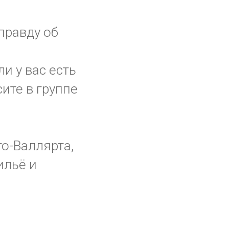
правду об
ли у вас есть
ите в группе
то-Валлярта,
ильё и