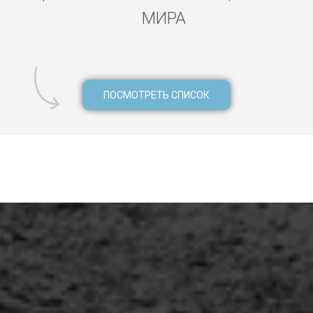
МИРА
ПОСМОТРЕТЬ СПИСОК
лярта, электрик Пуэрто-Валлярта, мастер муж на час Пуэрто-В
-Валлярта, ремонт стиральной машинки Пуэрто-Валлярта, рем