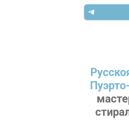
Русско
Пуэрто
масте
стира