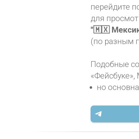
перейдите п
для просмот
"🇲🇽 Мекси
(по разным 
Подобные соо
«Фейсбуке», 
но основна