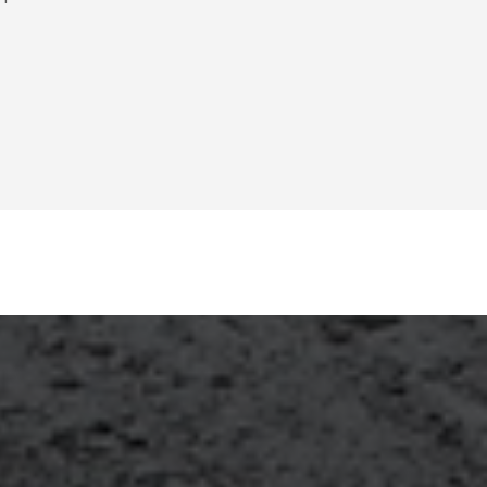
аллярта, ремонт
онт холодильника