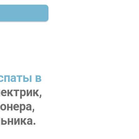
спаты в
лектрик,
онера,
ьника.