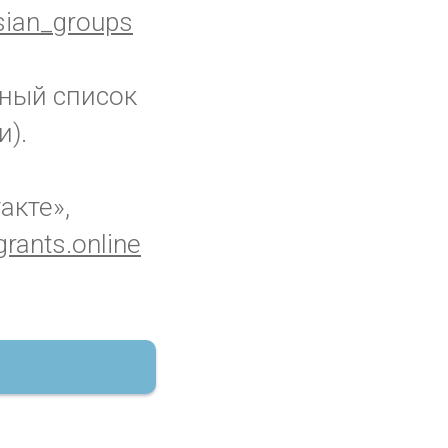
ian_groups
лный список
и).
акте»,
rants.online