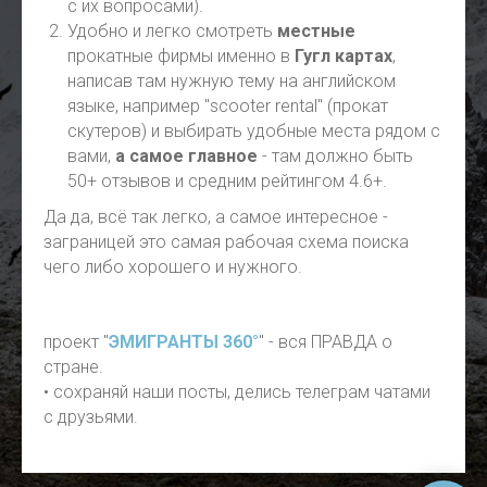
с их вопросами).
Удобно и легко смотреть
местные
прокатные фирмы именно в
Гугл картах
,
написав там нужную тему на английском
языке, например "scooter rental" (прокат
скутеров) и выбирать удобные места рядом с
вами,
а самое главное
- там должно быть
50+ отзывов и средним рейтингом 4.6+.
Да да, всё так легко, а самое интересное -
заграницей это самая рабочая схема поиска
чего либо хорошего и нужного.
проект "
ЭМИГРАНТЫ 360°
" - вся ПРАВДА о
стране.
• сохраняй наши посты, делись телеграм чатами
с друзьями.