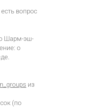
 есть вопрос
о Шарм-эш-
ение: о
зде.
n_groups
из
сок (по