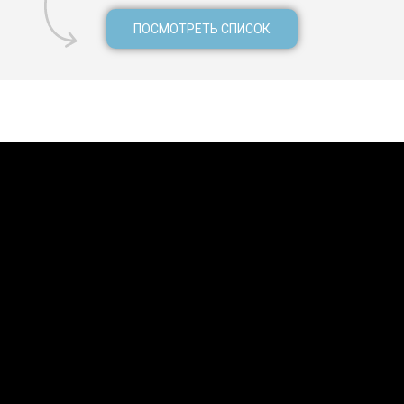
ПОСМОТРЕТЬ СПИСОК
арм-эш-Шейхе, русская диаспора Шарм-эш-Шейх, зимовка рело
Шарм-эш-Шейх