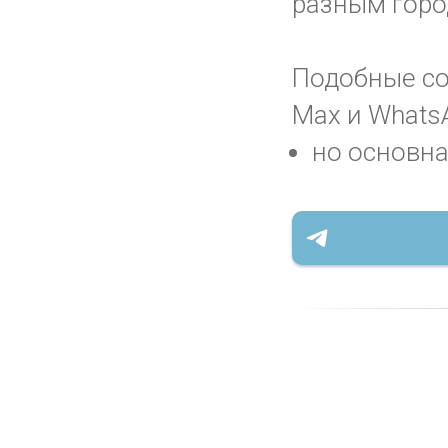
разным горо
Подобные соо
Max и WhatsA
но основна