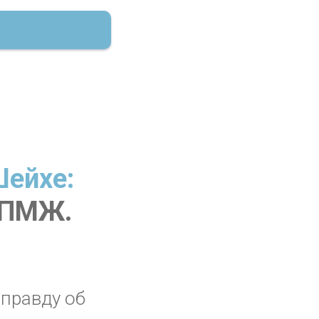
Шейхе:
и ПМЖ.
 правду об