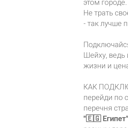
этом городе.
Не трать сво
- так лучше 
Подключайс
Шейху, ведь 
жизни и цена
КАК ПОДКЛ
перейди по 
перечня стр
"🇪🇬 Египет