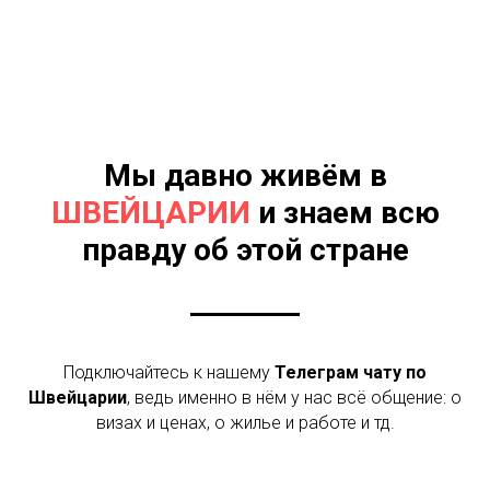
Швейцария телеграм чат канал Цюрих Женева Базель
Берн Лозанна русские экспаты
Мы давно живём в
ШВЕЙЦАРИИ
и знаем всю
правду об этой стране
Подключайтесь к нашему
Телеграм
чату по
Швейцарии
, ведь именно в нём у нас всё общение: о
визах и ценах, о жилье и работе и тд.